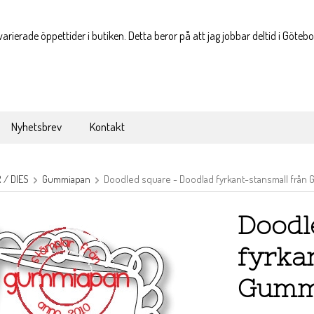
varierade öppettider i butiken. Detta beror på att jag jobbar deltid i Göteb
Nyhetsbrev
Kontakt
/ DIES
Gummiapan
Doodled square - Doodlad fyrkant-stansmall från
Doodl
fyrka
Gumm