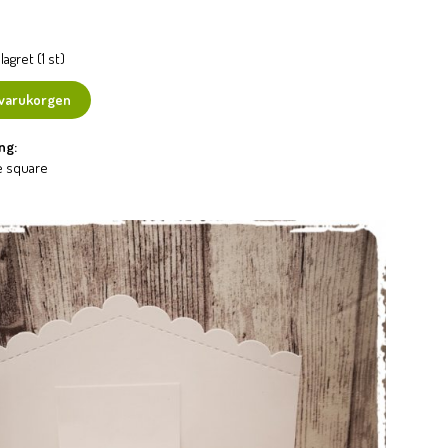
lagret (1 st)
 varukorgen
ng:
e square