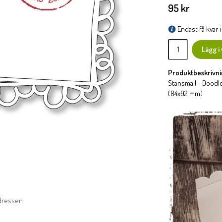
95 kr
Endast få kvar i 
Lägg i
Produktbeskrivni
Stansmall - Doodl
(84x92 mm)
adressen