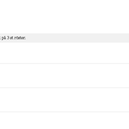
t på
3
st röster.