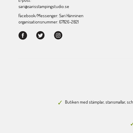
E-post:
sari@sarisstampingstudio.se
Facebook/Messenger: Sari Hänninen
organisationsnummer: 671126-2821
Butiken med stämplar, stansmallar, scha