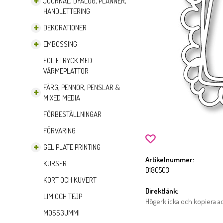
JOURNAL, DYALOG, PLANNER,
HANDLETTERING
DEKORATIONER
EMBOSSING
FOLIETRYCK MED
VÄRMEPLATTOR
FÄRG, PENNOR, PENSLAR &
MIXED MEDIA
FÖRBESTÄLLNINGAR
FÖRVARING
GEL PLATE PRINTING
Artikelnummer:
KURSER
D180503
KORT OCH KUVERT
Direktlänk:
LIM OCH TEJP
Högerklicka och kopiera 
MOSSGUMMI