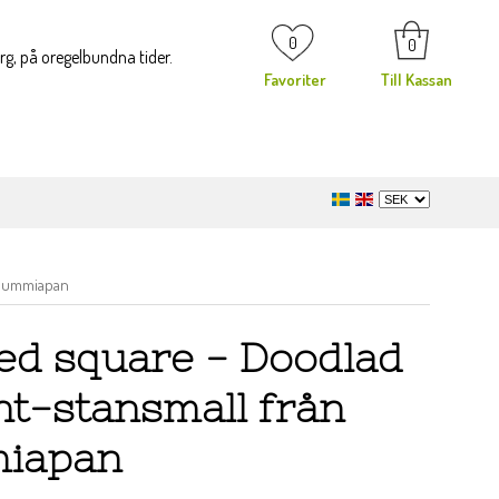
0
0
org, på oregelbundna tider.
Favoriter
Till Kassan
 Gummiapan
ed square - Doodlad
nt-stansmall från
iapan