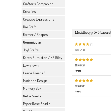
Crafter's Companion
CreaLies
Creative Expressions
Dixi Craft
Medelbetyg
5
/5 basera
Former / Shapes
Gummiapan
Joy! Crafts
2025-04-09
Karen Burniston / KB Riley
Lawn Fawn
2019-03-26
Agneta
Leane Creatief
Marianne Design
2019-02-02
Memory Box
Monika
Nellie Snellen
Paper Rose Studio