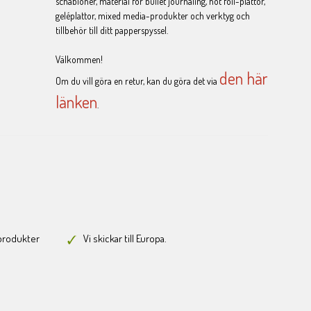
schabloner, material för bullet journaling, hot foil-plattor,
geléplattor, mixed media-produkter och verktyg och
tillbehör till ditt papperspyssel.
Välkommen!
den här
Om du vill göra en retur, kan du göra det via
länken
.
-produkter
Vi skickar till Europa.