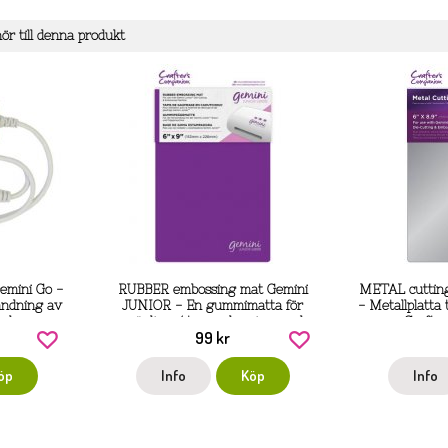
r till denna produkt
Gemini Go -
RUBBER embossing mat Gemini
METAL cutting
ändning av
JUNIOR - En gummimatta för
- Metallplatta 
 och
prägling / torrembossing med
Crafte
99 kr
 Crafter's
Gemini Junior från Crafter's
Companion
öp
Info
Köp
Info