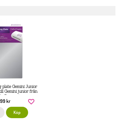
 plate Gemini Junior
till Gemini junior från
r's Companion
99 kr
Köp