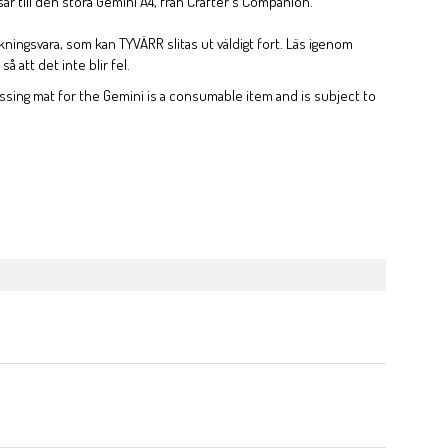
 till den stora Gemini A4, från Crafter's Companion.
kningsvara, som kan TYVÄRR slitas ut väldigt fort. Läs igenom
å att det inte blir fel.
sing mat for the Gemini is a consumable item and is subject to