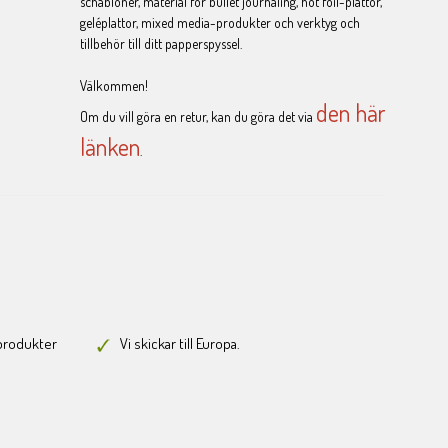
schabloner, material för bullet journaling, hot foil-plattor,
geléplattor, mixed media-produkter och verktyg och
tillbehör till ditt papperspyssel.
Välkommen!
den här
Om du vill göra en retur, kan du göra det via
länken
.
-produkter
Vi skickar till Europa.