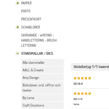
PAPPER
PORTO
PRESENTKORT
SCHABLONER
SKRIVANDE - WRITING -
HANDLETTERING - BRUSH
LETTERING
STANSMALLAR / DIES
Alla stansmallar
Medelbetyg
5
/5 basera
AALL & Create
Amy Design
2023-08-01
Bokstäver, ord, siffror och
texter
By Lene
2021-11-19
Helén
Craft Emotions