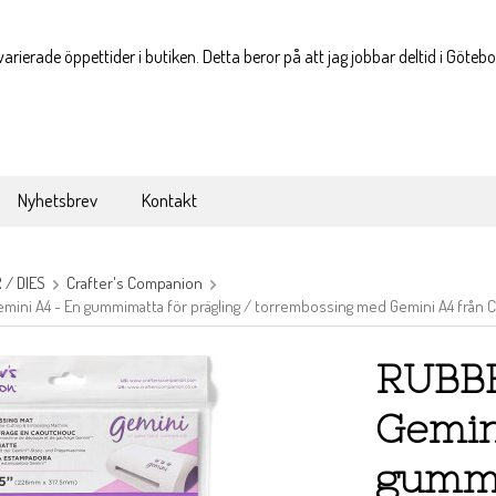
varierade öppettider i butiken. Detta beror på att jag jobbar deltid i Göteb
Nyhetsbrev
Kontakt
/ DIES
Crafter's Companion
ini A4 - En gummimatta för prägling / torrembossing med Gemini A4 från 
RUBBE
Gemin
gummi