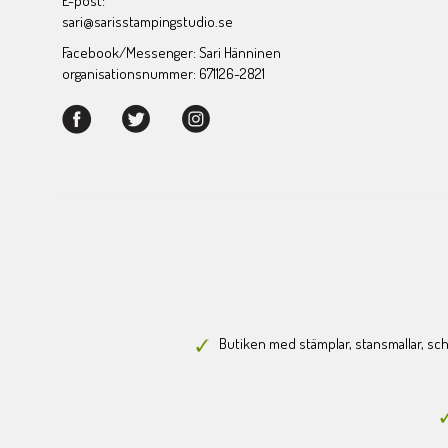
E-post:
sari@sarisstampingstudio.se
Facebook/Messenger: Sari Hänninen
organisationsnummer: 671126-2821
Butiken med stämplar, stansmallar, scha