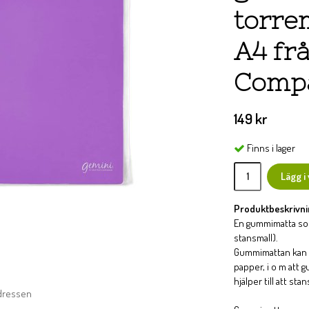
torre
A4 frå
Comp
149 kr
Finns i lager
Lägg i
Produktbeskrivni
En gummimatta som
stansmall).
Gummimattan kan oc
papper, i o m att 
hjälper till att st
adressen