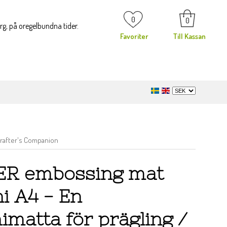
0
0
org, på oregelbundna tider.
Favoriter
Till Kassan
Crafter's Companion
R embossing mat
i A4 - En
matta för prägling /