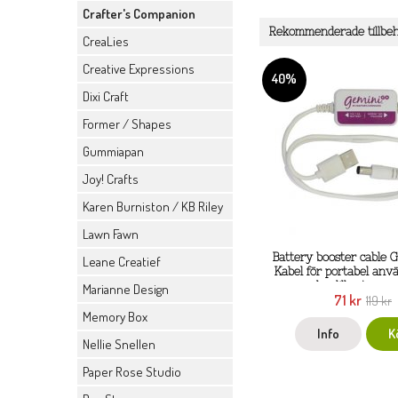
Crafter's Companion
Rekommenderade tillbehö
CreaLies
Creative Expressions
40%
Dixi Craft
Former / Shapes
Gummiapan
Joy! Crafts
Karen Burniston / KB Riley
Lawn Fawn
Battery booster cable 
Leane Creatief
Kabel för portabel anv
den lilla stans-
Marianne Design
71 kr
embossingmaskinen från
119 kr
compani
Memory Box
Info
K
Nellie Snellen
Paper Rose Studio