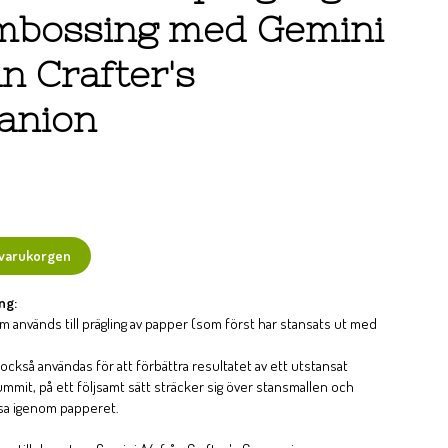
mbossing med Gemini
n Crafter's
anion
 varukorgen
ng:
 används till prägling av papper (som först har stansats ut med
kså användas för att förbättra resultatet av ett utstansat
gummit, på ett följsamt sätt sträcker sig över stansmallen och
ansa igenom papperet.