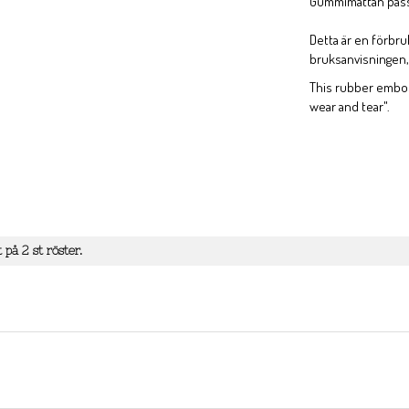
Gummimattan passar
Detta är en förbru
bruksanvisningen, s
This rubber embos
wear and tear".
t på
2
st röster.