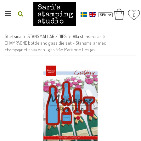
0
Startsida
STANSMALLAR / DIES
Alla stansmallar
CHAMPAGNE bottle and glass die set - Stansmallar med
champagneflaska och -glas från Marianne Design