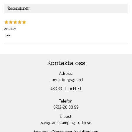
Recensioner
2022-10-27
Marie
Kontakta oss
Adress:
Lunnarbergsgatan 1
463 33 LILLA EDET
Telefon:
0722-20 80 99
E-post:
sari@sarisstampingstudio.se
Facebook/Messenger: Sari Hänninen