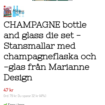
CHAMPAGNE bottle
and glass die set -
Stansmallar med
champagneflaska och
-glas från Marianne
Design
47 kr
Ord.
79 kr
. Du sparar
32 kr
(
41
%)
Finns i lager