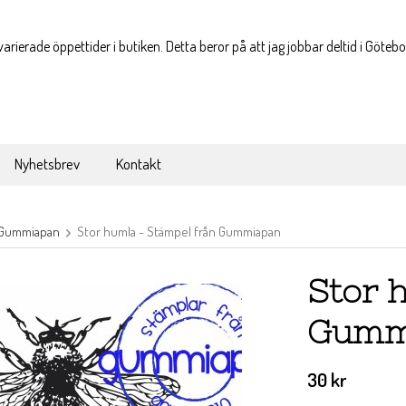
varierade öppettider i butiken. Detta beror på att jag jobbar deltid i Göteb
Nyhetsbrev
Kontakt
Gummiapan
Stor humla - Stämpel från Gummiapan
Stor 
Gumm
30 kr