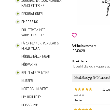
JOURNAL, DYALOG, PLANNER,
HANDLETTERING
DEKORATIONER
EMBOSSING
FOLIETRYCK MED
VÄRMEPLATTOR
FÄRG, PENNOR, PENSLAR &
Artikelnummer:
MIXED MEDIA
19040429
FÖRBESTÄLLNINGAR
Direktlänk:
FÖRVARING
Högerklicka och kopiera 
GEL PLATE PRINTING
Medelbetyg
5
/5 basera
KURSER
KORT OCH KUVERT
Jätte
2023-06-22
LIM OCH TEJP
Thomina
MOSSGUMMI