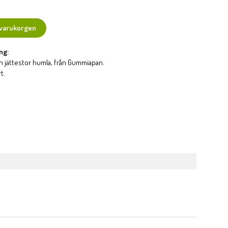
 varukorgen
ng:
 jättestor humla, från Gummiapan.
rt.