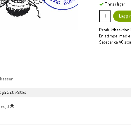
Finns i lager
Lägg i
Produktbeskrivni
En stämpel med en
Setet är ca A6 sto
adressen
t på
3
st röster.
 nöjd 🤩