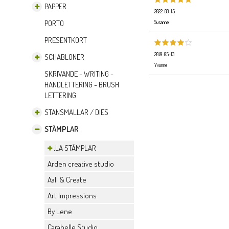
PAPPER
2022-03-15
PORTO
Susanne
PRESENTKORT
2019-05-13
SCHABLONER
Yvonne
SKRIVANDE - WRITING -
HANDLETTERING - BRUSH
LETTERING
STANSMALLAR / DIES
STÄMPLAR
ALLA STÄMPLAR
Arden creative studio
Aall & Create
Art Impressions
By Lene
Carabelle Studio