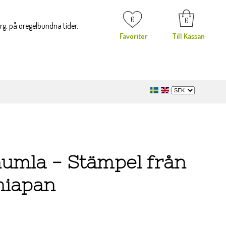
0
0
org, på oregelbundna tider.
Favoriter
Till Kassan
humla - Stämpel från
iapan