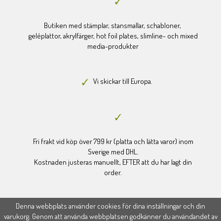
Butiken med stämplar, stansmallar, schabloner,
geléplattor, akrylfärger, hot foil plates, slimline- och mixed
media-produkter
Vi skickar till Europa.
Fri frakt vid köp över 799 kr (platta och lätta varor) inom
Sverige med DHL.
Kostnaden justeras manuellt, EFTER att du har lagt din
order.
Denna webbplats använder cookies för dina inställningar och din
varukorg. Genom att använda webbplatsen godkänner du användandet av