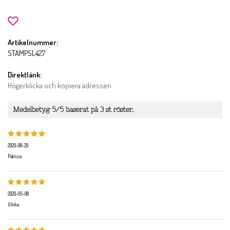
Artikelnummer:
STAMPSL427
Direktlänk:
Högerklicka och kopiera adressen
Medelbetyg
5
/5 baserat på
3
st röster.
2020-08-29
Patricia
2020-05-08
Ulrika