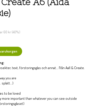
 Create A6 (Aida
ie)
rar
60 kr
(
40
%)
 varukorgen
ng:
ekter, text, förstoringsglas och annat... Från Aall & Create.
 way you are
 splatt...)
es to be loved
ay more important than whatever you can see outside
örstoringsglaset)