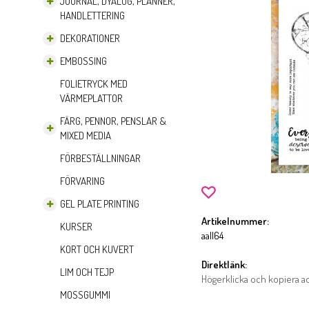
JOURNAL, DYALOG, PLANNER,
HANDLETTERING
DEKORATIONER
EMBOSSING
FOLIETRYCK MED
VÄRMEPLATTOR
FÄRG, PENNOR, PENSLAR &
MIXED MEDIA
FÖRBESTÄLLNINGAR
FÖRVARING
GEL PLATE PRINTING
Artikelnummer:
KURSER
aall64
KORT OCH KUVERT
Direktlänk:
LIM OCH TEJP
Högerklicka och kopiera 
MOSSGUMMI