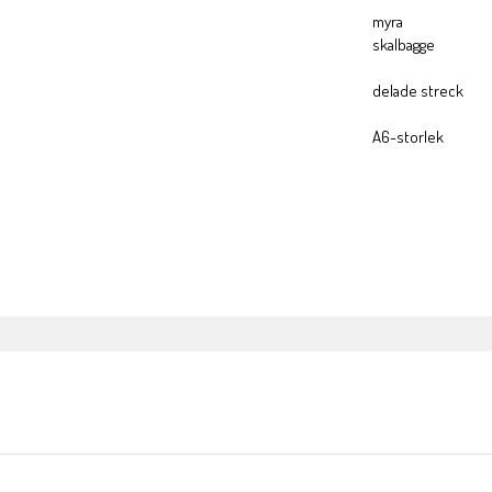
myra
skalbagge
delade streck
A6-storlek