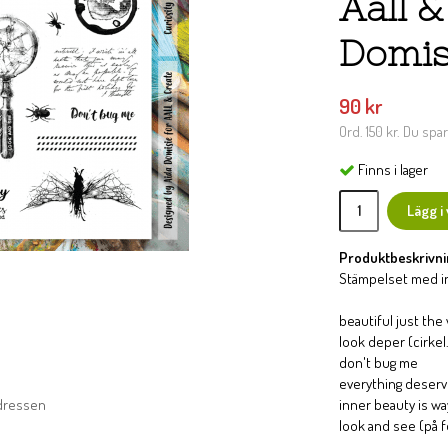
Aall &
Domis
90 kr
Ord.
150 kr
. Du spa
Finns i lager
Lägg i
Produktbeskrivni
Stämpelset med ins
beautiful just the
look deper (cirkel..
don't bug me
everything deserv
adressen
inner beauty is w
look and see (på f