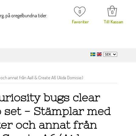
0
0
org, på oregelbundna tider.
Favoriter
Till Kassan
och annat från Aall & Create A6 (Aida Domisie)
uriosity bugs clear
 set - Stämplar med
ter och annat från