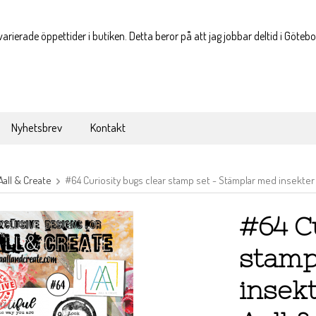
varierade öppettider i butiken. Detta beror på att jag jobbar deltid i Göteb
Nyhetsbrev
Kontakt
Aall & Create
#64 Curiosity bugs clear stamp set - Stämplar med insekter 
#64 C
stamp
insek