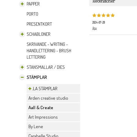
Recensioner
PAPPER
PORTO
2024-07-28
PRESENTKORT
ÅSA
SCHABLONER
SKRIVANDE - WRITING -
HANDLETTERING - BRUSH
LETTERING
STANSMALLAR / DIES
STÄMPLAR
ALLA STÄMPLAR
Arden creative studio
Aall & Create
Art Impressions
By Lene
Carabelle Studio