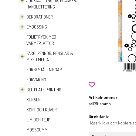
JOURNAL, DYALOG, PLANNER,
HANDLETTERING
DEKORATIONER
EMBOSSING
FOLIETRYCK MED
VÄRMEPLATTOR
FÄRG, PENNOR, PENSLAR &
MIXED MEDIA
FÖRBESTÄLLNINGAR
FÖRVARING
GEL PLATE PRINTING
Artikelnummer:
KURSER
aall310stamp
KORT OCH KUVERT
Direktlänk:
LIM OCH TEJP
Högerklicka och kopiera 
MOSSGUMMI