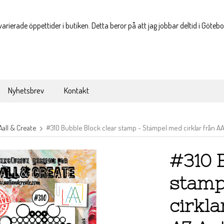
varierade öppettider i butiken. Detta beror på att jag jobbar deltid i Göteb
Nyhetsbrev
Kontakt
Aall & Create
#310 Bubble Block clear stamp - Stämpel med cirklar från 
#310 
stamp
cirkl