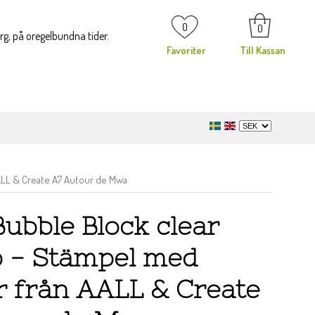
0
0
org, på oregelbundna tider.
Favoriter
Till Kassan
AALL & Create A7 Autour de Mwa
Bubble Block clear
 - Stämpel med
ar från AALL & Create