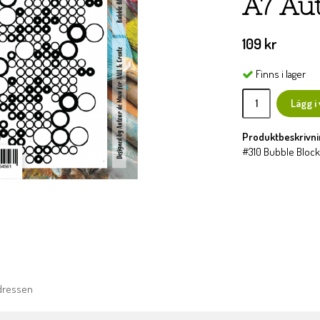
A7 Au
109 kr
Finns i lager
Lägg i
Produktbeskrivni
#310 Bubble Block 
adressen