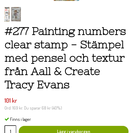
#277 Painting numbers
clear stamp - Stämpel
med pensel och textur
från Aall & Create
Tracy Evans
101 kr
Ord.
169 kr
. Du sparar
68 kr
(
40
%)
Finns i lager
Lägg i varukorgen