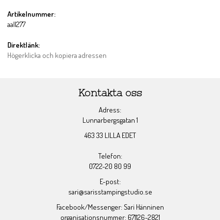
Artikelnummer:
aall277
Direktlänk:
Högerklicka och kopiera adressen
Kontakta oss
Adress:
Lunnarbergsgatan 1
463 33 LILLA EDET
Telefon:
0722-20 80 99
E-post:
sari@sarisstampingstudio.se
Facebook/Messenger: Sari Hänninen
organisationsnummer: 671126-2821