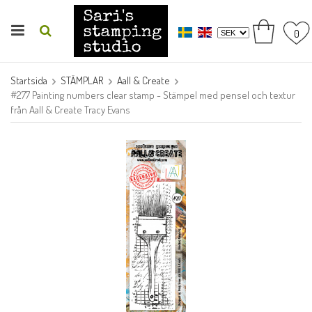
0
Startsida
STÄMPLAR
Aall & Create
#277 Painting numbers clear stamp - Stämpel med pensel och textur
från Aall & Create Tracy Evans