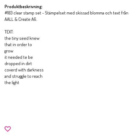
Produktbeskrivning:
#183 clear stamp set - Stämpelset med skissad blomma och text från
AALL & Create A6.
TEXT:
the tiny seed knew
that in order to
grow
it needed te be
dropped in dirt
coverd with darkness
and struggle to reach
the light