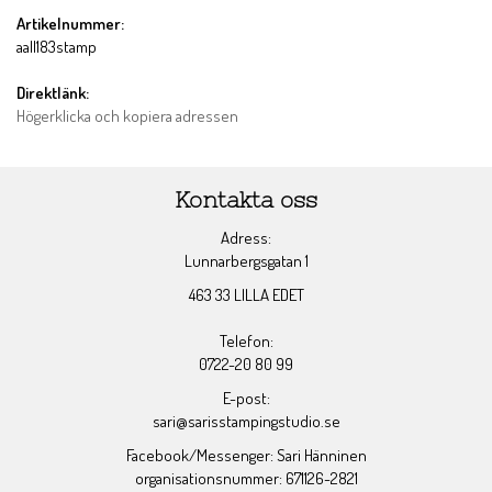
Artikelnummer:
aall183stamp
Direktlänk:
Högerklicka och kopiera adressen
Kontakta oss
Adress:
Lunnarbergsgatan 1
463 33 LILLA EDET
Telefon:
0722-20 80 99
E-post:
sari@sarisstampingstudio.se
Facebook/Messenger: Sari Hänninen
organisationsnummer: 671126-2821