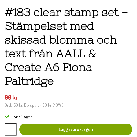
#183 clear stamp set -
Stämpelset med
skissad blomma och
text från AALL &
Create A6 Fiona
Paltridge
90 kr
Ord.
150 kr
. Du sparar
60 kr
(
40
%)
Finns i lager
Lägg i varukorgen