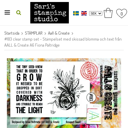
0
Startsida
STÄMPLAR
Aall & Create
#183 clear stamp set - Stämpelset med skissad blomma och text från
AALL & Create A6 Fiona Paltridge