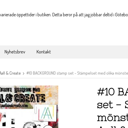
varierade öppettider i butiken. Detta beror på att jag jobbar deltid i Göteb
Nyhetsbrev
Kontakt
Aall & Create
#10 BACKGROUND stamp set - Stämpelset med olika mönster 
#10 
set -
mönst