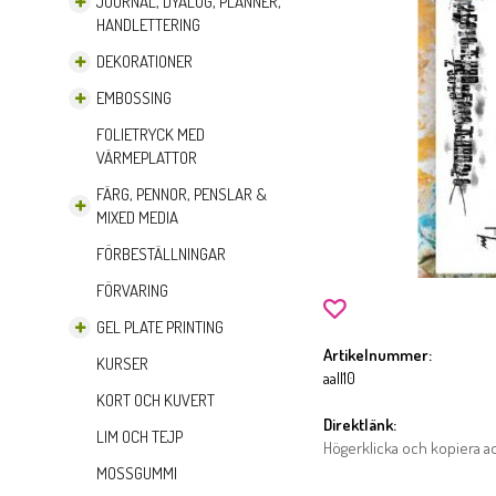
JOURNAL, DYALOG, PLANNER,
HANDLETTERING
DEKORATIONER
EMBOSSING
FOLIETRYCK MED
VÄRMEPLATTOR
FÄRG, PENNOR, PENSLAR &
MIXED MEDIA
FÖRBESTÄLLNINGAR
FÖRVARING
GEL PLATE PRINTING
Artikelnummer:
KURSER
aall10
KORT OCH KUVERT
Direktlänk:
LIM OCH TEJP
Högerklicka och kopiera 
MOSSGUMMI