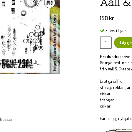
Aall 
150 kr
Finns i lager
Lägg i
Produktbeskrivni
Grunge texture cl
från Aall & Create 
brötiga siffror
stökiga rektanglar
cirklar
trianglar
cirklar
Här har jag nyttja
adressen