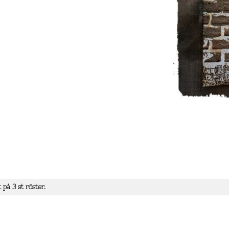
t på
3
st röster.