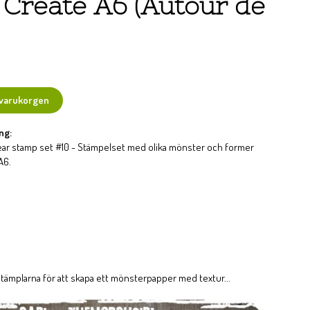
& Create A6 (Autour de
 varukorgen
ng:
ear stamp set #10 - Stämpelset med olika mönster och former
A6.
t stämplarna för att skapa ett mönsterpapper med textur...