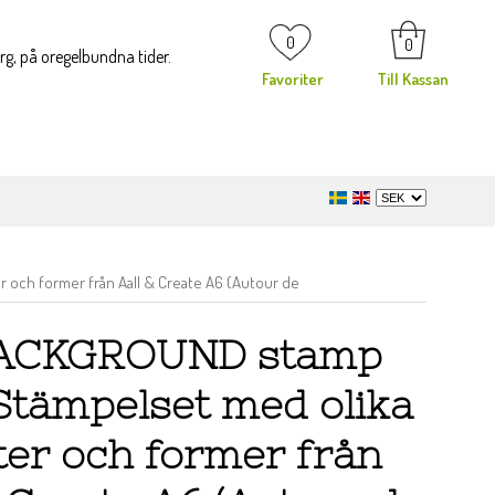
0
0
org, på oregelbundna tider.
Favoriter
Till Kassan
och former från Aall & Create A6 (Autour de
BACKGROUND stamp
 Stämpelset med olika
er och former från