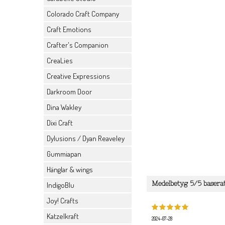
Colorado Craft Company
Craft Emotions
Crafter's Companion
CreaLies
Creative Expressions
Darkroom Door
Dina Wakley
Dixi Craft
Dylusions / Dyan Reaveley
Gummiapan
Hänglar & wings
Medelbetyg
5
/5 basera
IndigoBlu
Joy! Crafts
Katzelkraft
2024-07-28