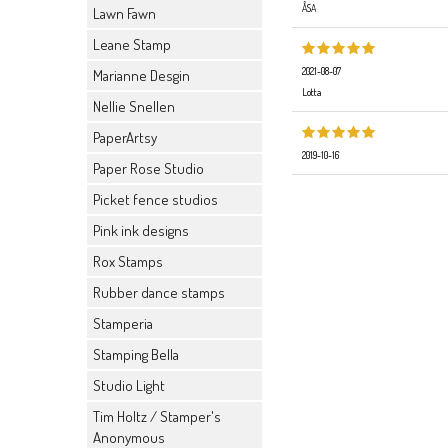
ÅSA
Lawn Fawn
Leane Stamp
2021-08-07
Marianne Desgin
Lotta
Nellie Snellen
PaperArtsy
2019-10-16
Paper Rose Studio
Picket fence studios
Pink ink designs
Rox Stamps
Rubber dance stamps
Stamperia
Stamping Bella
Studio Light
Tim Holtz / Stamper's
Anonymous