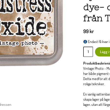
dye- 
från 
99 kr
Endast få kvar i 
Lägg i
Produktbeskrivni
Vintage Photo - Mu
har både pigment o
Detta medför att d
roliga tekniker.
En vanlig vattenba
skapa lager på lag
adressen
lager, utan att färg