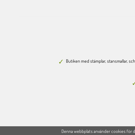
Butiken med stämplar, stansmallar, scha
Denna webbplats använder cookies för di