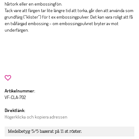
hårtork eller en embossingfön.
Tack vare att färgen tar lite längre tid att torka, går den att använda som
grundfärg (”klister”) för t ex embossingpulver. Det kan vara roligt att få
en tvåfärgad embossing – om embossingpulvret bryter av mot
underfärgen.
Artikelnummer:
VF-CLA-702
Direktlänk:
Högerklicka och kopiera adressen
Medelbetyg
5
/5 baserat på
11
st röster.