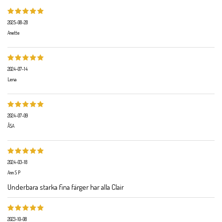
2025-08-28
Anette
2024-07-14
Lena
2024-07-09
ÅSA
2024-03-18
Ann S P
Underbara starka fina färger har alla Clair
2023-10-08