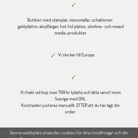
Butiken med stämplar, stansmallar, schabloner,
geléplattor, akrylfärger, hot foil plates, slimline- och mixed
media-produkter
Vi skickar till Europa.
Fri frakt vid köp över 799 kr (platta och lätta varor) inom
Sverige med DHL.
Kostnaden justeras manuellt, EFTER att du har lagt din
order.
Denna webbplats använder cookies för dina inställningar och din