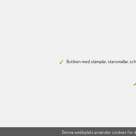
Butiken med stämplar, stansmallar, scha
Denna webbplats använder cookies för di