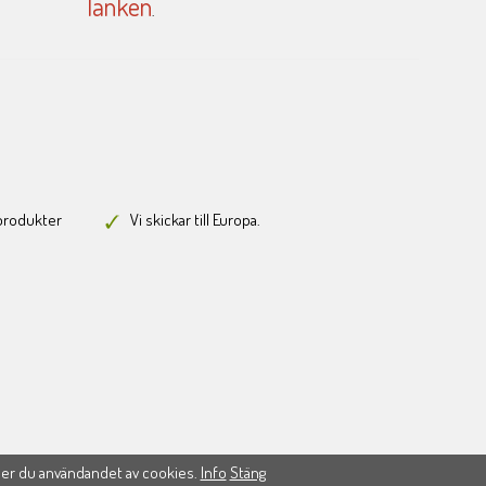
länken
.
-produkter
Vi skickar till Europa.
ner du användandet av cookies.
Info
Stäng