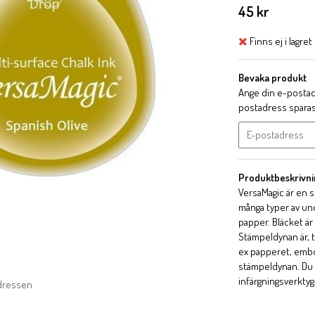
45 kr
Finns ej i lagret
Bevaka produkt
Ange din e-postadr
postadress sparas i
Produktbeskrivni
VersaMagic är en 
många typer av und
papper. Bläcket är 
Stämpeldynan är, t
ex papperet, embo
stämpeldynan. Du k
infärgningsverktyg
adressen