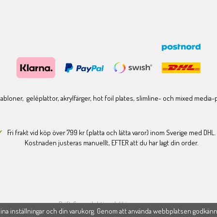
bloner, geléplattor, akrylfärger, hot foil plates, slimline- och mixed media
Fri frakt vid köp över 799 kr (platta och lätta varor) inom Sverige med DHL.
Kostnaden justeras manuellt, EFTER att du har lagt din order.
Drift & produktion:
Wikinggruppen
na inställningar och din varukorg. Genom att använda webbplatsen godkän