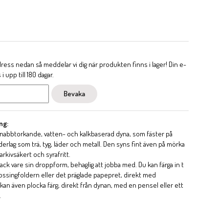
ess nedan så meddelar vi dig när produkten finns i lager! Din e-
 upp till 180 dagar.
Bevaka
ng:
snabbtorkande, vatten- och kalkbaserad dyna, som fäster på
erlag som trä, tyg, läder och metall. Den syns fint även på mörka
arkivsäkert och syrafritt.
ack vare sin droppform, behaglig att jobba med. Du kan färga in t
ssingfoldern eller det präglade papepret, direkt med
an även plocka färg, direkt från dynan, med en pensel eller ett
.