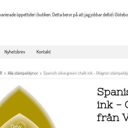
varierade öppettider i butiken. Detta beror på att jag jobbar deltid i Göteb
Nyhetsbrev
Kontakt
OR
Alla stämpeldynor
Spanish olive green chalk ink - Olivgrön stämpeld
Spani
ink -
från 