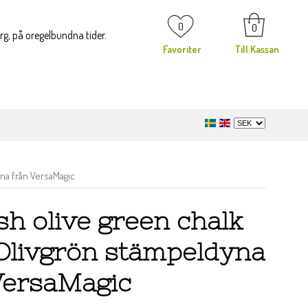
0
0
org, på oregelbundna tider.
Favoriter
Till Kassan
yna från VersaMagic
sh olive green chalk
 Olivgrön stämpeldyna
VersaMagic