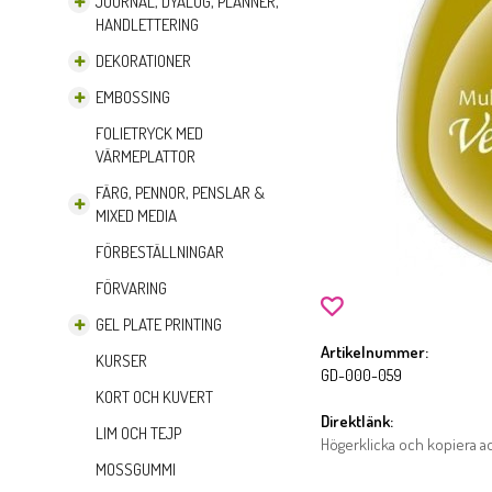
JOURNAL, DYALOG, PLANNER,
HANDLETTERING
DEKORATIONER
EMBOSSING
FOLIETRYCK MED
VÄRMEPLATTOR
FÄRG, PENNOR, PENSLAR &
MIXED MEDIA
FÖRBESTÄLLNINGAR
FÖRVARING
GEL PLATE PRINTING
Artikelnummer:
KURSER
GD-000-059
KORT OCH KUVERT
Direktlänk:
LIM OCH TEJP
Högerklicka och kopiera 
MOSSGUMMI