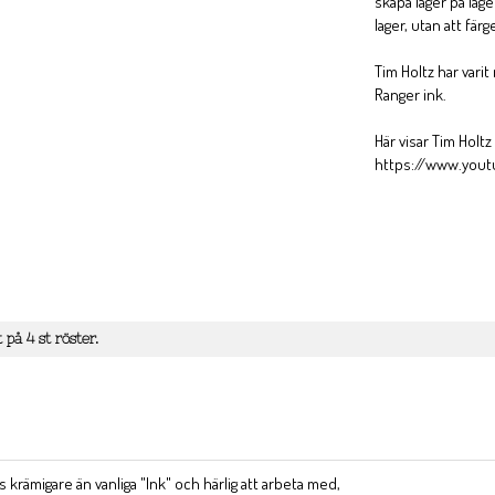
skapa lager på lag
lager, utan att färg
Tim Holtz har vari
Ranger ink.
Här visar Tim Holt
https://www.you
t på
4
st röster.
 krämigare än vanliga "Ink" och härlig att arbeta med,