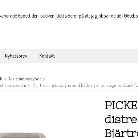
varierade öppettider i butiken. Detta beror på att jag jobbar deltid i Göteb
Nyhetsbrev
Kontakt
OR
Alla stämpeldynor
tress oxide ink - Bjärtrosa hybriddyna med både dye- och pigmentbläck frå
PICKE
distre
Bjärt