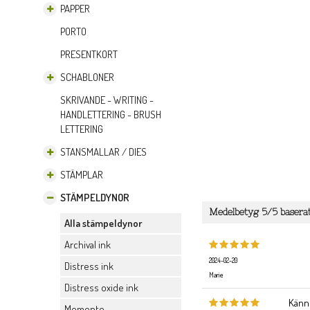
PAPPER
PORTO
PRESENTKORT
SCHABLONER
SKRIVANDE - WRITING -
HANDLETTERING - BRUSH
LETTERING
STANSMALLAR / DIES
STÄMPLAR
STÄMPELDYNOR
Medelbetyg
5
/5 basera
Alla stämpeldynor
Archival ink
2024-02-20
Distress ink
Marie
Distress oxide ink
Känns
Memento