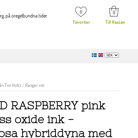
0
0
org, på oregelbundna tider.
Favoriter
Till Kassan
n Tim Holtz / Ranger ink
D RASPBERRY pink
ss oxide ink -
rosa hybriddyna med