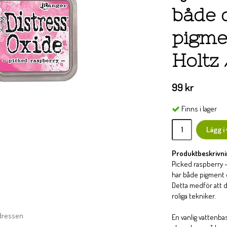
både 
pigme
Holtz
99 kr
Finns i lager
Lägg i
Produktbeskrivni
Picked raspberry -
har både pigment o
Detta medför att d
roliga tekniker.
adressen
En vanlig vattenba