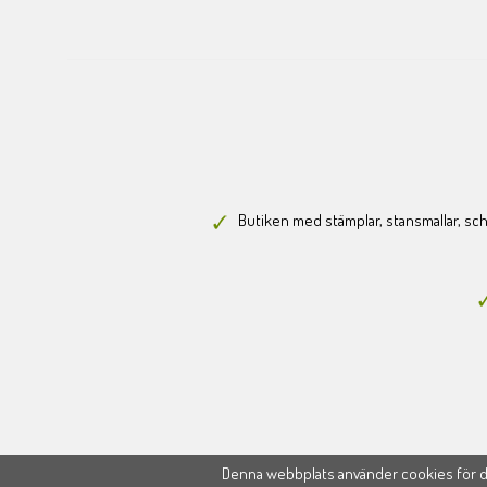
Butiken med stämplar, stansmallar, scha
Denna webbplats använder cookies för di