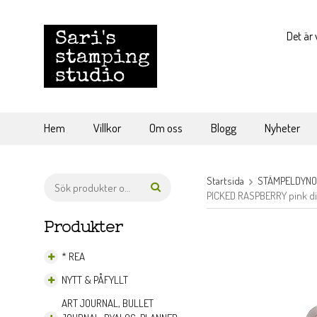
Det är 
Hem
Villkor
Om oss
Blogg
Nyheter
Startsida
STÄMPELDYN
PICKED RASPBERRY pink dis
Produkter
* REA
NYTT & PÅFYLLT
ART JOURNAL, BULLET