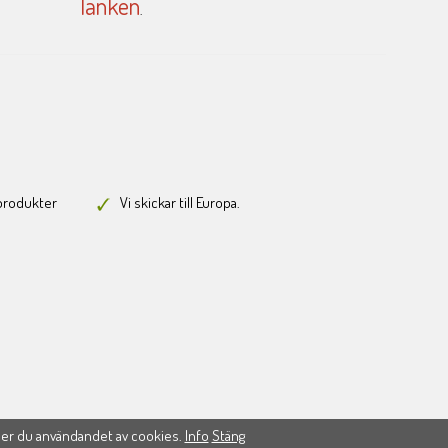
länken
.
-produkter
Vi skickar till Europa.
ner du användandet av cookies.
Info
Stäng