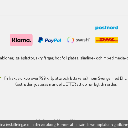
bloner, geléplattor, akrylfärger, hot foil plates, slimline- och mixed media
Fri frakt vid köp över 799 kr (platta och lätta varor) inom Sverige med DHL.
Kostnaden justeras manuellt, EFTER att du har lagt din order.
Drift & produktion:
Wikinggruppen
na inställningar och din varukorg. Genom att använda webbplatsen godkän