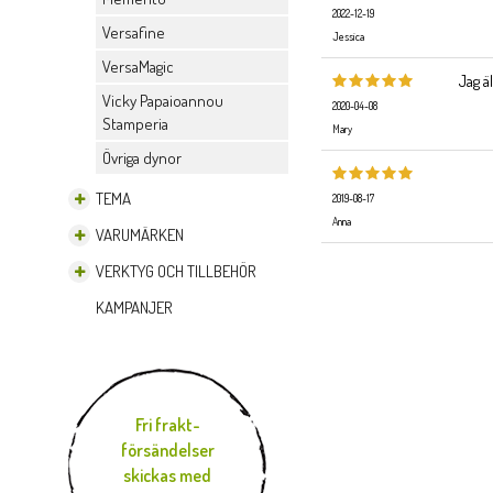
2022-12-19
Versafine
Jessica
VersaMagic
Jag ä
Vicky Papaioannou
2020-04-08
Stamperia
Mary
Övriga dynor
TEMA
2019-08-17
Anna
VARUMÄRKEN
VERKTYG OCH TILLBEHÖR
KAMPANJER
Fri frakt-
försändelser
skickas med