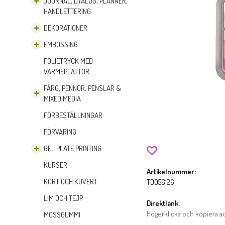
JOURNAL, DYALOG, PLANNER,
HANDLETTERING
DEKORATIONER
EMBOSSING
FOLIETRYCK MED
VÄRMEPLATTOR
FÄRG, PENNOR, PENSLAR &
MIXED MEDIA
FÖRBESTÄLLNINGAR
FÖRVARING
GEL PLATE PRINTING
KURSER
Artikelnummer:
KORT OCH KUVERT
TDO56126
LIM OCH TEJP
Direktlänk:
Högerklicka och kopiera 
MOSSGUMMI