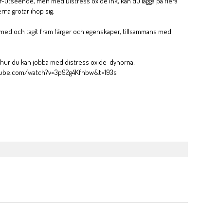
er-utseende, men med Distress oxide ink, kan du lägga på flera
erna grötar ihop sig.
t med och tagit fram färger och egenskaper, tillsammans med
z hur du kan jobba med distress oxide-dynorna:
tube.com/watch?v=3p92g4Kfnbw&t=193s