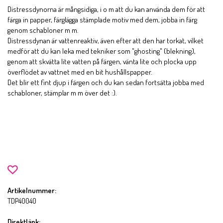
Distressdynorna är mångsidiga, i o m att du kan använda dem för att
färga in papper, färglägga stämplade motiv med dem, jobba in färg
genom schabloner m m.
Distressdynan är vattenreaktiv, även efter att den har torkat, vilket
medför att du kan leka med tekniker som "ghosting" (blekning),
genom att skvätta lite vatten på färgen, vänta lite och plocka upp
överflödet av vattnet med en bit hushållspapper.
Det blir ett fint djup i färgen och du kan sedan fortsätta jobba med
schabloner, stämplar m m över det :).
Artikelnummer:
TDP40040
Direktlänk: