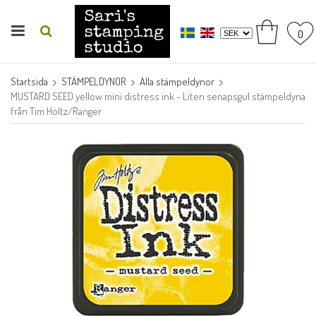
0
Startsida
STÄMPELDYNOR
Alla stämpeldynor
MUSTARD SEED yellow mini distress ink - Liten senapsgul stämpeldyna
från Tim Holtz/Ranger