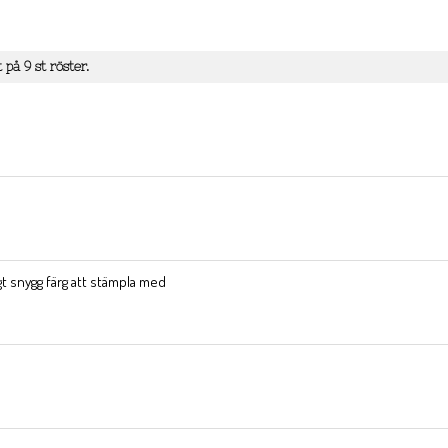
t på
9
st röster.
gt snygg färg att stämpla med