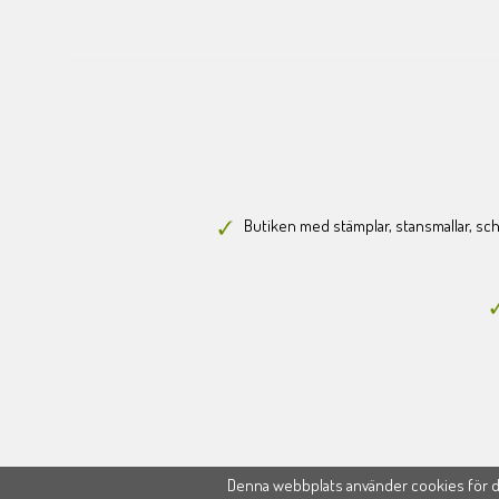
Butiken med stämplar, stansmallar, scha
Denna webbplats använder cookies för di