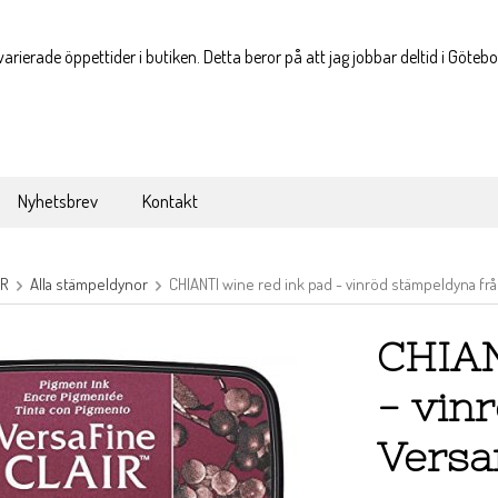
varierade öppettider i butiken. Detta beror på att jag jobbar deltid i Göteb
Nyhetsbrev
Kontakt
OR
Alla stämpeldynor
CHIANTI wine red ink pad - vinröd stämpeldyna frå
CHIAN
- vin
Versaf