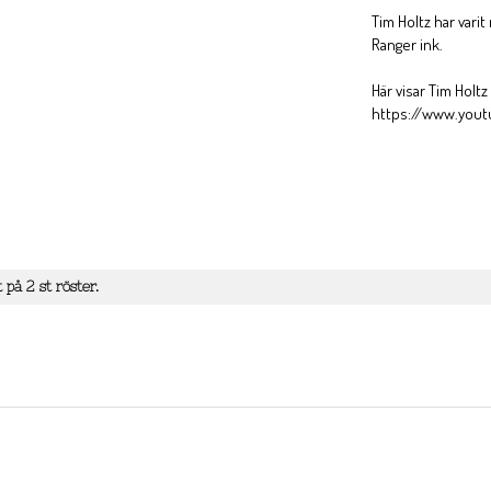
Tim Holtz har vari
Ranger ink.
Här visar Tim Holt
https://www.you
t på
2
st röster.