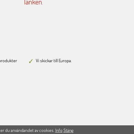
länken
.
-produkter
Vi skickar till Europa.
ner du användandet av cookies.
Info
Stäng