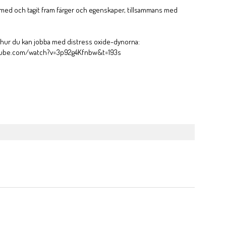
t med och tagit fram färger och egenskaper, tillsammans med
z hur du kan jobba med distress oxide-dynorna:
tube.com/watch?v=3p92g4Kfnbw&t=193s