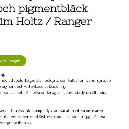
och pigmentbläck
Tim Holtz / Ranger
 varukorgen
ng:
nderad äpple-färgad stämpeldyna, som kallas för hybrid-dyna, i o
 pigment och vattenbaserat bläck i sig.
u kan stämpla på mörka underlag samt använda dynan till andra
serad distress ink-stämpeldyna är svår att hantera om man vill
er-utseende, men med Distress oxide ink, kan du lägga på flera
erna grötar ihop sig.