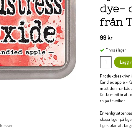
dye- 
från 
99 kr
Finns i lager
Lägg i
Produktbeskrivni
Candied apple - Ka
m att den har både
Detta medför att d
roliga tekniker.
En vanlig vattenba
skapa lager på lag
adressen
lager, utan att färg