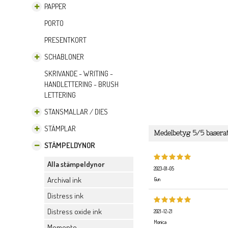
PAPPER
PORTO
PRESENTKORT
SCHABLONER
SKRIVANDE - WRITING -
HANDLETTERING - BRUSH
LETTERING
STANSMALLAR / DIES
STÄMPLAR
Medelbetyg
5
/5 basera
STÄMPELDYNOR
Alla stämpeldynor
2023-01-05
Archival ink
Gun
Distress ink
Distress oxide ink
2021-12-21
Monica
Memento