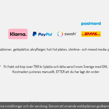
bloner, geléplattor, akrylfärger, hot foil plates, slimline- och mixed media
Fri frakt vid köp över 799 kr (platta och lätta varor) inom Sverige med DHL.
Kostnaden justeras manuellt, EFTER att du har lagt din order.
Drift & produktion:
Wikinggruppen
na inställningar och din varukorg. Genom att använda webbplatsen godkän