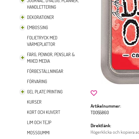
JOURNAL, DYALOG, PLANNER,
HANDLETTERING
DEKORATIONER
EMBOSSING
FOLIETRYCK MED
VÄRMEPLATTOR
FÄRG, PENNOR, PENSLAR &
MIXED MEDIA
FÖRBESTÄLLNINGAR
FÖRVARING
GEL PLATE PRINTING
KURSER
Artikelnummer:
KORT OCH KUVERT
TDO55860
LIM OCH TEJP
Direktlänk:
Högerklicka och kopiera 
MOSSGUMMI