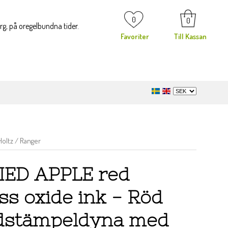
0
0
org, på oregelbundna tider.
Favoriter
Till Kassan
oltz / Ranger
ED APPLE red
ss oxide ink - Röd
dstämpeldyna med