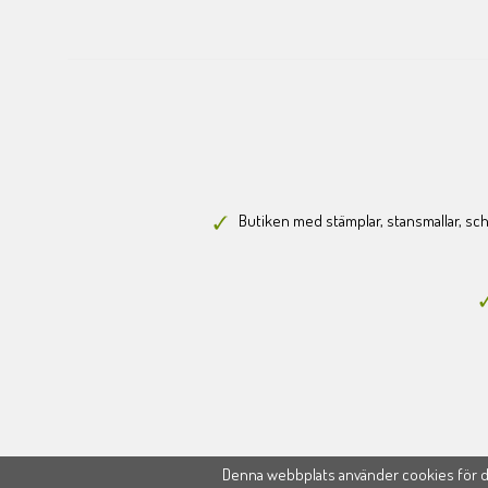
Butiken med stämplar, stansmallar, scha
Denna webbplats använder cookies för di