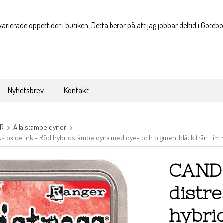
varierade öppettider i butiken. Detta beror på att jag jobbar deltid i Göteb
Nyhetsbrev
Kontakt
OR
Alla stämpeldynor
s oxide ink - Röd hybridstämpeldyna med dye- och pigmentbläck från Tim H
CANDI
distre
hybri