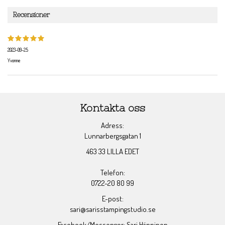
Recensioner
2023-09-25
Yvonne
Kontakta oss
Adress:
Lunnarbergsgatan 1
463 33 LILLA EDET
Telefon:
0722-20 80 99
E-post:
sari@sarisstampingstudio.se
Facebook/Messenger: Sari Hänninen