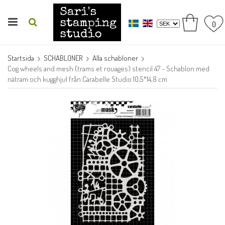
0
Startsida
SCHABLONER
Alla schabloner
Cog wheels and mesh (trams et rouages) stencil 47 - Schablon med
nätram och kugghjul från Carabelle Studio 10,5*14,8 cm