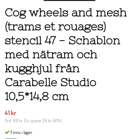
Cog wheels and mesh
(trams et rouages)
stencil 47 - Schablon
med nätram och
kugghjul från
Carabelle Studio
10,5*14,8 cm
41 kr
Ord.
69 kr
. Du sparar
28 kr
(
41
%)
Finns i lager