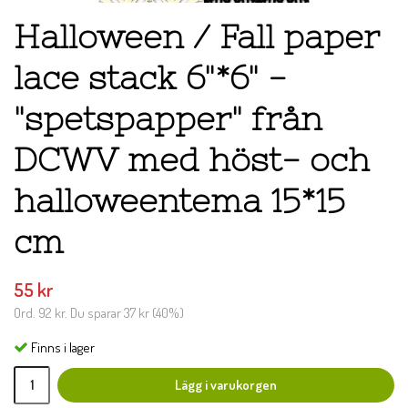
Halloween / Fall paper
lace stack 6"*6" -
"spetspapper" från
DCWV med höst- och
halloweentema 15*15
cm
55 kr
Ord.
92 kr
. Du sparar
37 kr
(
40
%)
Finns i lager
Lägg i varukorgen