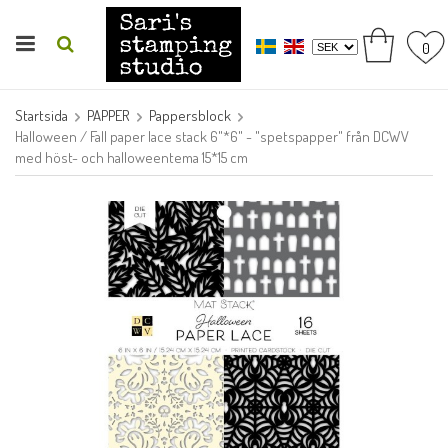
0
Startsida
PAPPER
Pappersblock
Halloween / Fall paper lace stack 6"*6" - "spetspapper" från DCWV
med höst- och halloweentema 15*15 cm