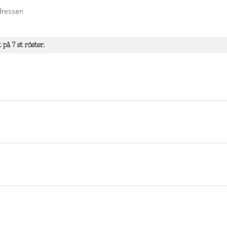
adressen
t på
7
st röster.