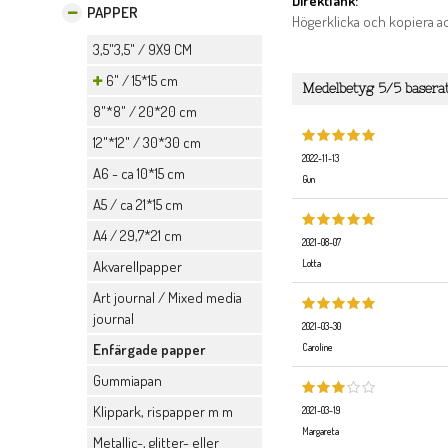
Direktlänk:
PAPPER
Högerklicka och kopiera 
3,5"3,5" / 9X9 CM
6"6" / 15*15 cm
Medelbetyg
5
/5 basera
8"*8" / 20*20 cm
12"*12" / 30*30 cm
2022-11-13
A6 - ca 10*15 cm
Gun
A5 / ca 21*15 cm
A4 / 29,7*21 cm
2021-08-07
Lotta
Akvarellpapper
Art journal / Mixed media
journal
2021-03-30
Enfärgade papper
Caroline
Gummiapan
Klippark, rispapper m m
2021-03-19
Margareta
Metallic-, glitter- eller