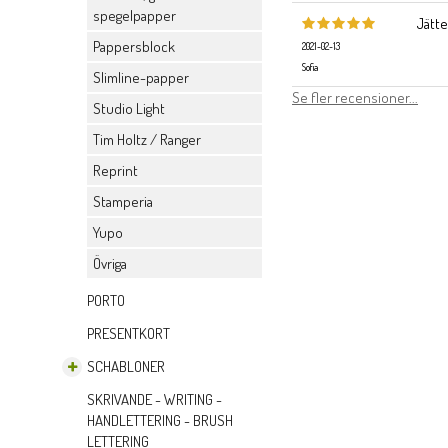
spegelpapper
Jätte
Pappersblock
2021-02-13
Sofia
Slimline-papper
Se fler recensioner...
Studio Light
Tim Holtz / Ranger
Reprint
Stamperia
Yupo
Övriga
PORTO
PRESENTKORT
SCHABLONER
SKRIVANDE - WRITING -
HANDLETTERING - BRUSH
LETTERING