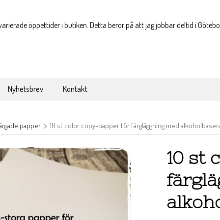
varierade öppettider i butiken. Detta beror på att jag jobbar deltid i Göteb
Nyhetsbrev
Kontakt
ärgade papper
10 st color copy-papper för färgläggning med alkoholbase
10 st 
färgl
alkoh