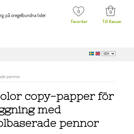
0
0
org, på oregelbundna tider.
Favoriter
Till Kassan
rade pennor
color copy-papper för
äggning med
olbaserade pennor