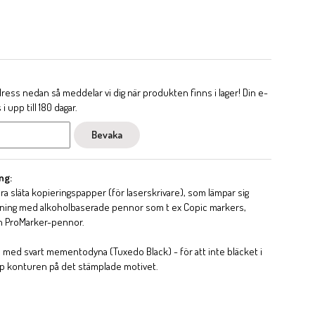
ess nedan så meddelar vi dig när produkten finns i lager! Din e-
 upp till 180 dagar.
Bevaka
ng:
ora släta kopieringspapper (för laserskrivare), som lämpar sig
ggning med alkoholbaserade pennor som t ex Copic markers,
h ProMarker-pennor.
 med svart mementodyna (Tuxedo Black) - för att inte bläcket i
p konturen på det stämplade motivet.