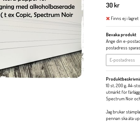
30 kr
Finns ej i lagret
Bevaka produkt
Ange din e-postadr
postadress sparas i
Produktbeskrivni
10 st, 200 g, A4-st
utmärkt för färlä
Spectrum Noir oc
Jag brukar stämpla
pennan ska äta up