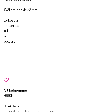
15x21 cm, tjocklek 2 mm
turkosblå
ceriserosa
gul
vit
aquagrön
Artikelnummer:
769012
Direktlänk:
Högerklicka och kopiera adressen