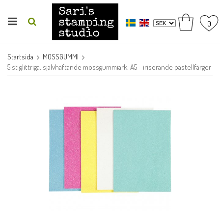
0
Startsida
MOSSGUMMI
5 st glittriga, självhäftande mossgummiark, A5 - iriserande pastellfärger