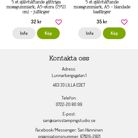
5 st självhäftande glittriga
5 st självhäftande
mossgummiark, A5-stora (15*21
mossgummiark, A5 - blandade
cm) - julfärger
basfärger
32 kr
35 kr
Info
Köp
Info
Köp
Kontakta oss
Adress:
Lunnarbergsgatan 1
463 33 LILLA EDET
Telefon:
0722-20 80 99
E-post:
sari@sarisstampingstudio.se
Facebook/Messenger: Sari Hänninen
organisationsnummer: 671126-2821