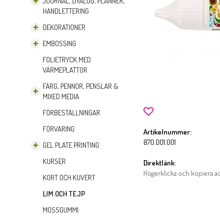
JOURNAL, DYALOG, PLANNER,
HANDLETTERING
DEKORATIONER
EMBOSSING
FOLIETRYCK MED
VÄRMEPLATTOR
FÄRG, PENNOR, PENSLAR &
MIXED MEDIA
FÖRBESTÄLLNINGAR
FÖRVARING
Artikelnummer:
870.001.001
GEL PLATE PRINTING
KURSER
Direktlänk:
Högerklicka och kopiera 
KORT OCH KUVERT
LIM OCH TEJP
MOSSGUMMI