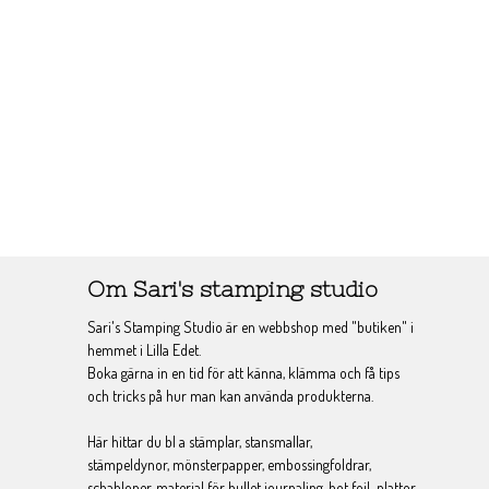
Om Sari's stamping studio
Sari's Stamping Studio är en webbshop med "butiken" i
hemmet i Lilla Edet.
Boka gärna in en tid för att känna, klämma och få tips
och tricks på hur man kan använda produkterna.
Här hittar du bl a stämplar, stansmallar,
stämpeldynor, mönsterpapper, embossingfoldrar,
schabloner, material för bullet journaling, hot foil-plattor,