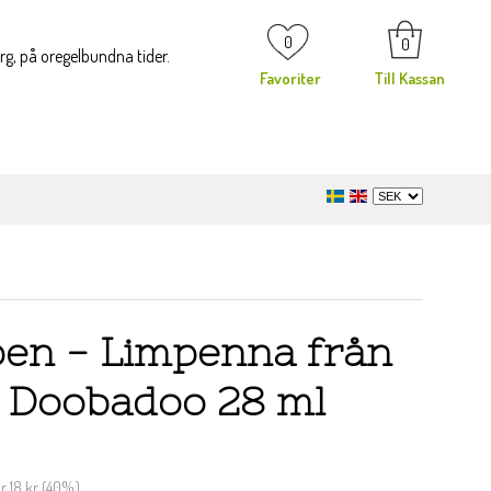
0
0
org, på oregelbundna tider.
Favoriter
Till Kassan
pen - Limpenna från
 Doobadoo 28 ml
ar
18 kr
(
40
%)