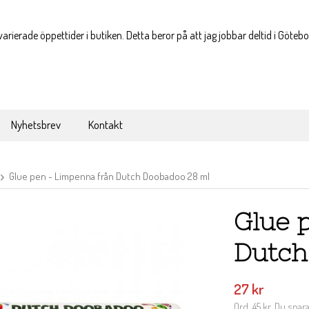
varierade öppettider i butiken. Detta beror på att jag jobbar deltid i Göteb
Nyhetsbrev
Kontakt
Glue pen - Limpenna från Dutch Doobadoo 28 ml
Glue 
Dutch
27 kr
Ord.
45 kr
. Du spar