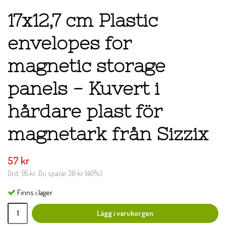
17x12,7 cm Plastic
envelopes for
magnetic storage
panels - Kuvert i
hårdare plast för
magnetark från Sizzix
57 kr
Ord.
95 kr
. Du sparar
38 kr
(
40
%)
Finns i lager
Lägg i varukorgen