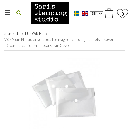
0
Startsida
FÖRVARING
17x12,7 cm Plastic envelopes for magnetic storage panels - Kuvert i
hårdare plast för magnetark från Sizzix