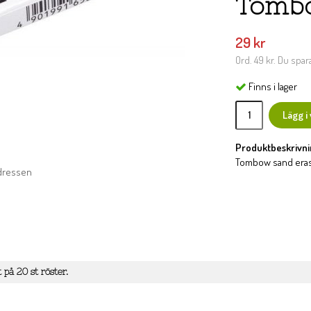
Tomb
29 kr
Ord.
49 kr
. Du spar
Finns i lager
Lägg i
Produktbeskrivni
Tombow sand erase
adressen
t på
20
st röster.