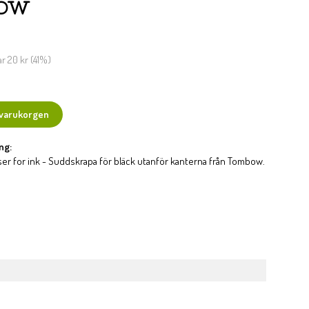
ow
ar
20 kr
(
41
%)
 varukorgen
ng:
r for ink - Suddskrapa för bläck utanför kanterna från Tombow.