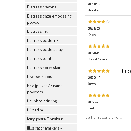
2024-02-20
Distress crayons
Jeanette
Distress glaze embossing
powder
2023-12-26
Distress ink
Kristina
Distress oxide ink
Distress oxide spray
2023-11-15
Distress paint
Christel Marianne
Distress spray stain
Helt 
Diverse medium
2023-06-17
Susanne
Emaljpulver / Enamel
powders
Gel plate printing
2023-04-09
Heidi
Glitterlim
Se fler recensioner...
Icing paste Finnabair
Illustrator markers -