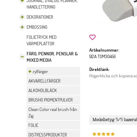
JOURNAL, DYALOG, PLANNER,
HANDLETTERING
DEKORATIONER
EMBOSSING
FOLIETRYCK MED
VÄRMEPLATTOR
Artikelnummer:
FÄRG, PENNOR, PENSLAR &
512A TOM30456
MIXED MEDIA
Direktlänk:
Akrylfärger
Högerklicka och kopiera 
AKVARELLFÄRGER
ALKOHOLBLÄCK
BRUSHO PIGMENTPULVER
Clean Color real brush från
Zig
Medelbetyg
5
/5 basera
FOLIE
DISTRESSPRODUKTER