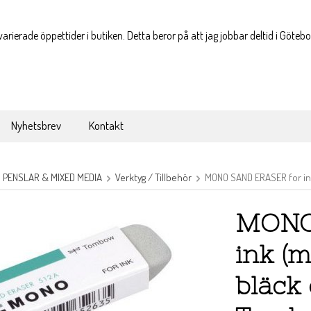
varierade öppettider i butiken. Detta beror på att jag jobbar deltid i Göteb
Nyhetsbrev
Kontakt
, PENSLAR & MIXED MEDIA
Verktyg / Tillbehör
MONO SAND ERASER for ink
MONO
ink (
bläck 