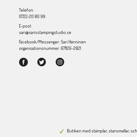
Telefon:
0722-20 80 99
E-post:
sari@sarisstampingstudio.se
Facebook/Messenger: Sari Hänninen
organisationsnummer: 671126-2821
Butiken med stämplar, stansmallar, scha