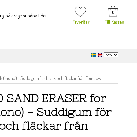
0
0
org, på oregelbundna tider.
Favoriter
Till Kassan
 (mono) - Suddigum för bläck och fläckar från Tombow
 SAND ERASER for
mono) - Suddigum för
och fläckar från