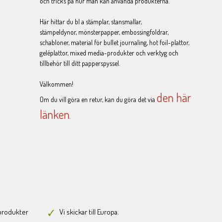
och tricks på hur man kan använda produkterna.
Här hittar du bl a stämplar, stansmallar,
stämpeldynor, mönsterpapper, embossingfoldrar,
schabloner, material för bullet journaling, hot foil-plattor,
geléplattor, mixed media-produkter och verktyg och
tillbehör till ditt papperspyssel.
Välkommen!
den här
Om du vill göra en retur, kan du göra det via
länken
.
-produkter
Vi skickar till Europa.