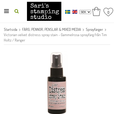
0
Startsida
FÄRG, PENNOR, PENSLAR & MIXED MEDIA
Sprayfärger
Victorian velvet distress spray stain - Gammelrosa sprayfärg från Tim
Holtz / Ranger