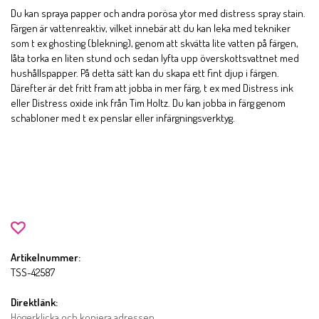
Du kan spraya papper och andra porösa ytor med distress spray stain.
Färgen är vattenreaktiv, vilket innebär att du kan leka med tekniker
som t ex ghosting (blekning), genom att skvätta lite vatten på färgen,
låta torka en liten stund och sedan lyfta upp överskottsvattnet med
hushållspapper. På detta sätt kan du skapa ett fint djup i färgen.
Därefter är det fritt fram att jobba in mer färg, t ex med Distress ink
eller Distress oxide ink från Tim Holtz. Du kan jobba in färg genom
schabloner med t ex penslar eller infärgningsverktyg.
Artikelnummer:
TSS-42587
Direktlänk:
Högerklicka och kopiera adressen