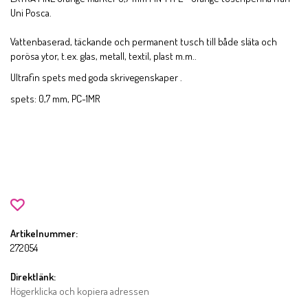
Uni Posca.
Vattenbaserad, täckande och permanent tusch till både släta och
porösa ytor, t.ex. glas, metall, textil, plast m.m..
Ultrafin spets med goda skrivegenskaper .
spets: 0,7 mm, PC-1MR
Artikelnummer:
272054
Direktlänk:
Högerklicka och kopiera adressen