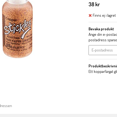
38 kr
Finns ej i lagret
Bevaka produkt
Ange din e-postadr
postadress sparas i
Produktbeskrivni
Ett kopparfärgat gl
adressen