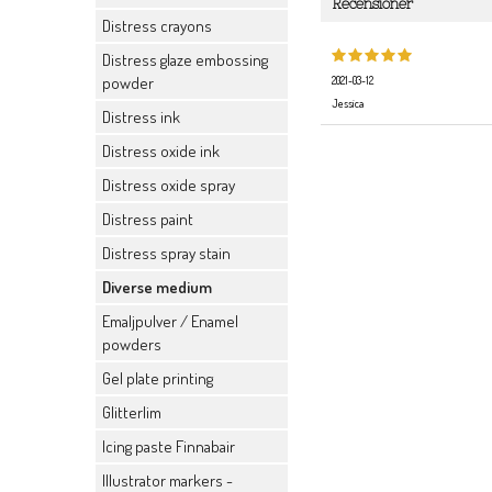
Recensioner
Distress crayons
Distress glaze embossing
powder
2021-03-12
Jessica
Distress ink
Distress oxide ink
Distress oxide spray
Distress paint
Distress spray stain
Diverse medium
Emaljpulver / Enamel
powders
Gel plate printing
Glitterlim
Icing paste Finnabair
Illustrator markers -