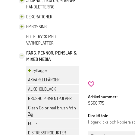
JOURNAL, DYALOG, PLANNER,
HANDLETTERING
DEKORATIONER
EMBOSSING
FOLIETRYCK MED
VÄRMEPLATTOR
FÄRG, PENNOR, PENSLAR &
MIXED MEDIA
Akrylfärger
AKVARELLFÄRGER
ALKOHOLBLÄCK
Artikelnummer:
BRUSHO PIGMENTPULVER
SGG01775
Clean Color real brush från
Zig
Direktlänk:
Högerklicka och kopiera 
FOLIE
DISTRESSPRODUKTER