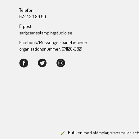
Telefon:
0722-20 80 99
E-post:
sari@sarisstampingstudio.se
Facebook/Messenger: Sari Hänninen
organisationsnummer: 671126-2821
Butiken med stämplar, stansmallar, scha