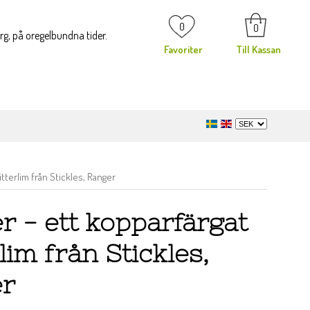
0
0
org, på oregelbundna tider.
Favoriter
Till Kassan
itterlim från Stickles, Ranger
r - ett kopparfärgat
rlim från Stickles,
er