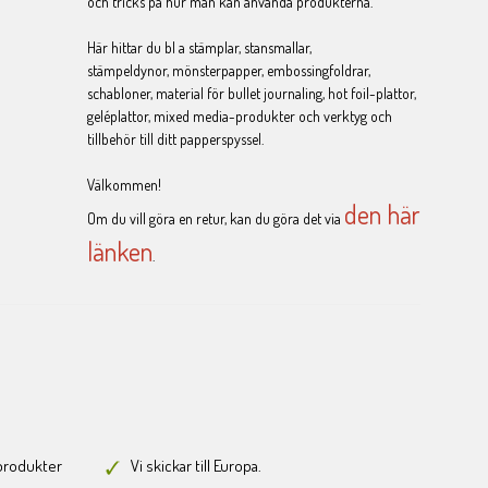
och tricks på hur man kan använda produkterna.
Här hittar du bl a stämplar, stansmallar,
stämpeldynor, mönsterpapper, embossingfoldrar,
schabloner, material för bullet journaling, hot foil-plattor,
geléplattor, mixed media-produkter och verktyg och
tillbehör till ditt papperspyssel.
Välkommen!
den här
Om du vill göra en retur, kan du göra det via
länken
.
-produkter
Vi skickar till Europa.