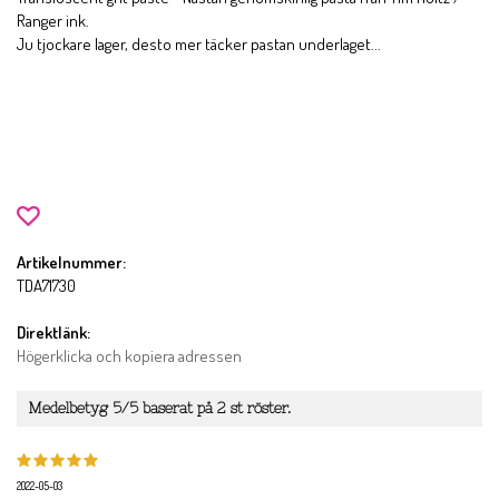
Ranger ink.
Ju tjockare lager, desto mer täcker pastan underlaget...
Artikelnummer:
TDA71730
Direktlänk:
Högerklicka och kopiera adressen
Medelbetyg
5
/5 baserat på
2
st röster.
2022-05-03