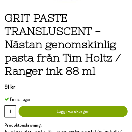
GRIT PASTE
TRANSLUSCENT -
Nästan genomskinlig
pasta från Tim Holtz /
Ranger ink 88 ml
91 kr
Finns i lager
Lägg i varukorgen
Produktbeskrivning:
Transluscent grit paste - Nästan genomskinlig pasta från Tim Holtz /