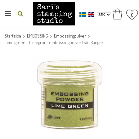
0
Startsida
EMBOSSING
Embossingpulver
Lime green - Limegrönt embossingpulver från Ranger