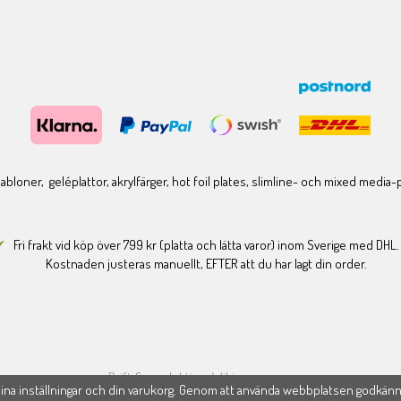
bloner, geléplattor, akrylfärger, hot foil plates, slimline- och mixed media
Fri frakt vid köp över 799 kr (platta och lätta varor) inom Sverige med DHL.
Kostnaden justeras manuellt, EFTER att du har lagt din order.
Drift & produktion:
Wikinggruppen
na inställningar och din varukorg. Genom att använda webbplatsen godkän