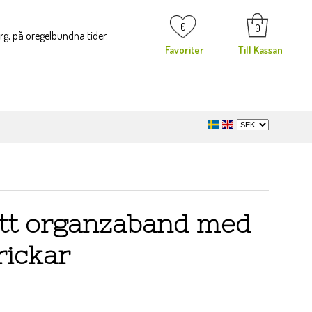
0
0
org, på oregelbundna tider.
Favoriter
Till Kassan
ött organzaband med
rickar