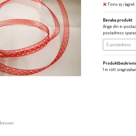
Finns ej i lagret
Bevaka produkt
Ange din e-postadr
postadress sparas i
Produktbeskrivni
1 m rött oragnzaba
adressen