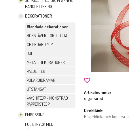
JOURNAL, DYALOG, PLANNER,
HANDLETTERING
DEKORATIONER
Blandade dekorationer
BOKSTÄVER - ORD - CITAT
CHIPBOARD M M
JUL
METALLDEKORATIONER
PALJETTER
POLAROIDRAMAR
UTSTANSAT
Artikelnummer:
WASHITEJP - MÖNSTRAD
organzaröd
PAPPERSTEJP
Direktlänk:
EMBOSSING
Högerklicka och kopiera 
FOLIETRYCK MED