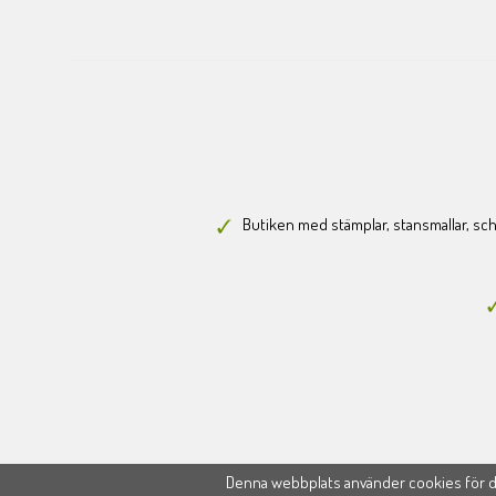
Butiken med stämplar, stansmallar, scha
Denna webbplats använder cookies för di