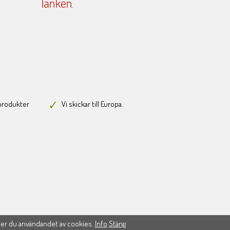
länken
.
-produkter
Vi skickar till Europa.
ner du användandet av cookies.
Info
Stäng