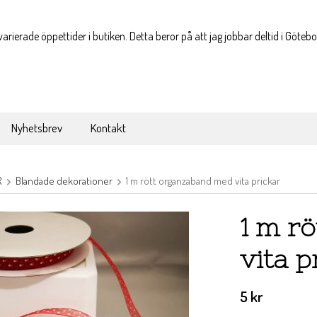
varierade öppettider i butiken. Detta beror på att jag jobbar deltid i Göteb
Nyhetsbrev
Kontakt
R
Blandade dekorationer
1 m rött organzaband med vita prickar
1 m r
vita p
5 kr