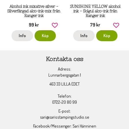
Alcohol ink mixative silver -
SUNSHINE YELLOW alcohol
Silverfärgad alco-ink-mix från
ink - Solgul alco-ink från
Ranger ink
Ranger ink
99 kr
79 kr
Info
Köp
Info
Köp
Kontakta oss
Adress:
Lunnarbergsgatan 1
463 33 LILLA EDET
Telefon:
0722-20 80 99
E-post:
sari@sarisstampingstudio.se
Facebook/Messenger: Sari Hänninen