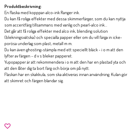
Produktbeskrivning:
En flaska med kopppar-alco-ink Ranger ink.
Du kan få roliga effekter med dessa skimmerfärger, som du kan nyttja
som accentfärg tillsammans med vanlig och pearl-alco ink...
Det går att få roliga effekter med alco ink, blending solution
(blekningsvätska) och specialla papper eller om du vill färga in icke-
porösa underlag som plast, metall m m.
Du kan även ghosting-stämpla med ett speciellt bläck - i o m att den
lyfter av färgen - d v s bleker papperet.
Yupopapper är att rekommendera i o m att den har en plastad yta och
att den låter dig ta bort färg och börja om på nytt.
Flaskan har en skakkula, som ska aktiveras innan användning. Kulan gör
att skimret och färgen blandar sig.