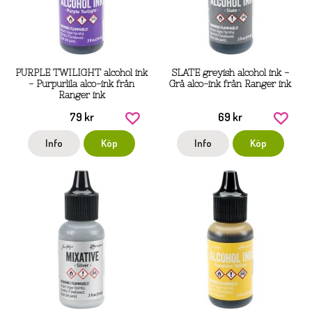
PURPLE TWILIGHT alcohol ink
SLATE greyish alcohol ink -
- Purpurlila alco-ink från
Grå alco-ink från Ranger ink
Ranger ink
79 kr
69 kr
Info
Köp
Info
Köp